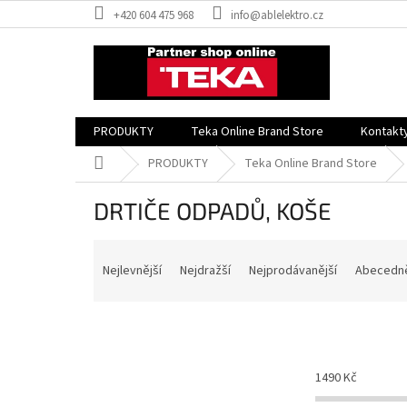
Přejít
+420 604 475 968
info@ablelektro.cz
na
obsah
PRODUKTY
Teka Online Brand Store
Kontakt
Domů
PRODUKTY
Teka Online Brand Store
DRTIČE ODPADŮ, KOŠE
Ř
a
Nejlevnější
Nejdražší
Nejprodávanější
Abecedn
z
e
n
í
p
1490
Kč
r