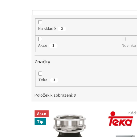
o
d
u
k
t
Na skladě
2
ů
Akce
Novinka
1
Značky
Teka
3
Položek k zobrazení:
3
V
Kód
Akce
ý
Tip
p
i