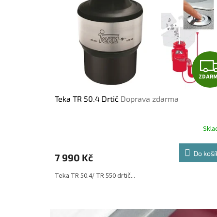
s
p
r
o
d
u
k
t
ZDAR
ů
Teka TR 50.4 Drtič
Doprava zdarma
Skl
Do koší
7 990 Kč
Teka TR 50.4/ TR 550 drtič...