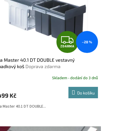
Z
–28 %
ZDARMA
D
a Master 40.1 DT DOUBLE vestavný
A
padkový koš
Doprava zdarma
R
Skladem - dodání do 3 dnů
M
Do košíku
499 Kč
A
a Master 40.1 DT DOUBLE...