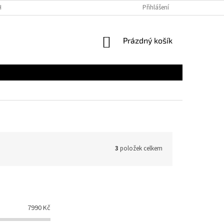
H ÚDAJŮ
REKLAMAČNÍ ŘÁD
NAPIŠTE NÁM
Přihlášení
NÁKUPNÍ
Prázdný košík
KOŠÍK
3
položek celkem
7990
Kč