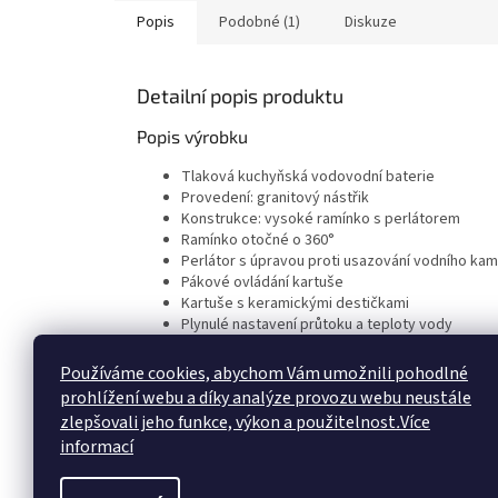
Popis
Podobné (1)
Diskuze
Detailní popis produktu
Popis výrobku
Tlaková kuchyňská vodovodní baterie
Provedení: granitový nástřik
Konstrukce: vysoké ramínko s perlátorem
Ramínko otočné o 360°
Perlátor s úpravou proti usazování vodního ka
Pákové ovládání kartuše
Kartuše s keramickými destičkami
Plynulé nastavení průtoku a teploty vody
Flexi kovové připojovací hadičky se závitem 3/8
Pro montáž do otvoru o průměru 35 mm
Používáme cookies, abychom Vám umožnili pohodlné
Doporučený provozní tlak 1-5 bar (kg/cm2)
prohlížení webu a díky analýze provozu webu neustále
Doporučená teplota teplé vody 45°C – 65°C
zlepšovali jeho funkce, výkon a použitelnost
.
Více
Přepravní balení: papírový karton
informací