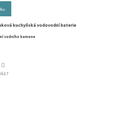
íku
tlaková kuchyňská vodovodní baterie
vání vodního kamene
DÍLET