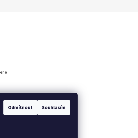
mene
"
Odmítnout
Souhlasím