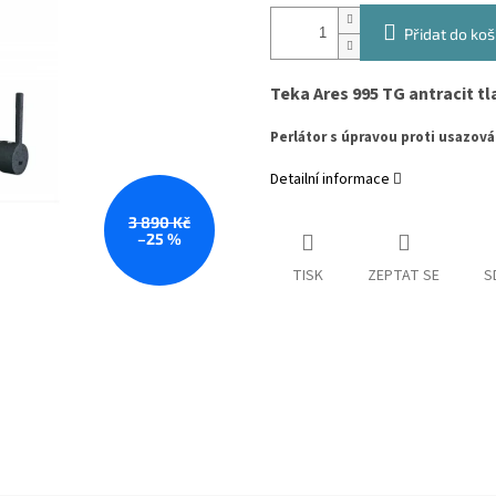
Přidat do koš
Teka Ares 995 TG antracit 
Perlátor s úpravou proti usazo
Detailní informace
3 890 Kč
–25 %
TISK
ZEPTAT SE
S