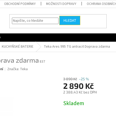
OBCHODNÍ PODMÍNKY
MOŽNOSTI DOPRAVY
OCHRANA OSOBNÍC
HLEDAT
y
KUCHYŇSKÉ BATERIE
Teka Ares 995 TG antracit
Doprava zdarma
rava zdarma
837
ní
Značka:
Teka
3 890 Kč
–25 %
2 890 Kč
2 388,43 Kč bez DPH
Měrná
Skladem
cena: