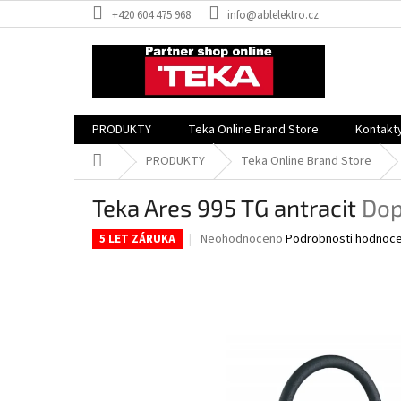
Přejít
+420 604 475 968
info@ablelektro.cz
na
obsah
PRODUKTY
Teka Online Brand Store
Kontakt
Domů
PRODUKTY
Teka Online Brand Store
Teka Ares 995 TG antracit
Dop
Průměrné
Neohodnoceno
Podrobnosti hodnoce
5 LET ZÁRUKA
hodnocení
produktu
je
0,0
z
5
hvězdiček.