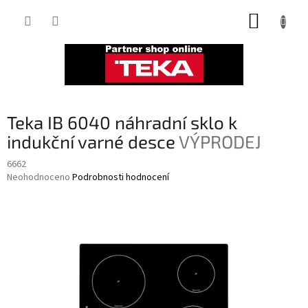
Přejít
NÁKUP
na
obsah
KOŠÍK
Teka IB 6040 náhradní sklo k
indukční varné desce
VÝPRODEJ
6662
Průměrné
Neohodnoceno
Podrobnosti hodnocení
hodnocení
produktu
je
0,0
z
5
hvězdiček.