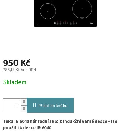
950 Kč
785,12 Kč bez DPH
Měrná
Skladem
cena:
Přidat do košíku
Teka IB 6040 náhradní sklo k indukční varné desce - lze
použít i k desce IR 6040