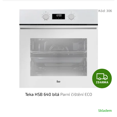
V
Kód:
306
ý
p
i
s
p
r
o
d
u
k
t
Z
ů
ZDARMA
D
Teka HSB 640 bílá
Parní čištění ECO
A
R
Skladem