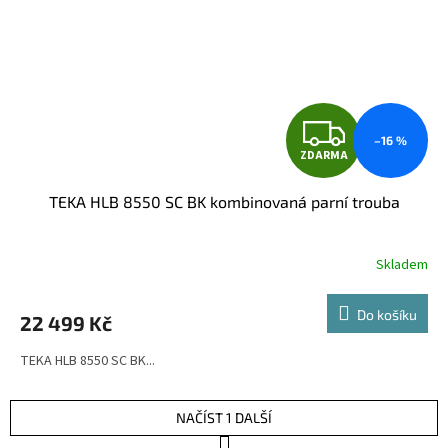
Z
–16 %
ZDARMA
D
TEKA HLB 8550 SC BK kombinovaná parní trouba
A
R
Skladem
M
Do košíku
22 499 Kč
A
TEKA HLB 8550 SC BK...
NAČÍST 1 DALŠÍ
S