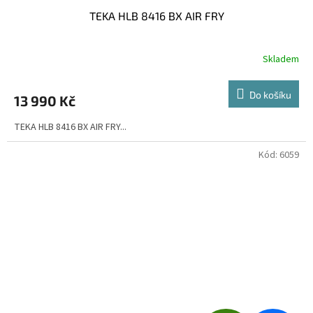
TEKA HLB 8416 BX AIR FRY
A
R
Skladem
Průměrné
hodnocení
M
produktu
Do košíku
13 990 Kč
je
A
3,8
TEKA HLB 8416 BX AIR FRY...
z
5
hvězdiček.
Kód:
6059