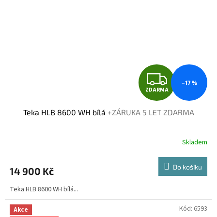
Z
–17 %
ZDARMA
D
Teka HLB 8600 WH bílá
+ZÁRUKA 5 LET ZDARMA
A
R
Skladem
M
Do košíku
14 900 Kč
A
Teka HLB 8600 WH bílá...
Kód:
6593
Akce