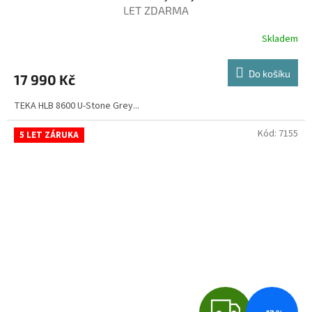
A
LET ZDARMA
R
Skladem
M
Do košíku
17 990 Kč
A
TEKA HLB 8600 U-Stone Grey...
Kód:
7155
5 LET ZÁRUKA
Z