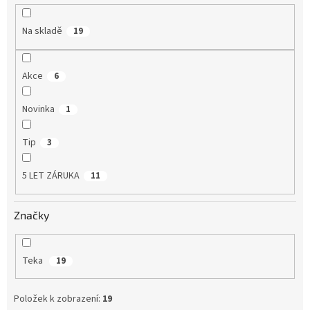
k
t
Na skladě
19
ů
Akce
6
Novinka
1
Tip
3
5 LET ZÁRUKA
11
Značky
Teka
19
Položek k zobrazení:
19