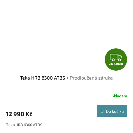
Z
ZDARMA
D
Teka HRB 6300 ATBS
+ Prodloužená záruka
A
R
Skladem
Průměrné
hodnocení
M
produktu
Do košíku
12 990 Kč
je
A
4,2
Teka HRB 6300 ATBS...
z
5