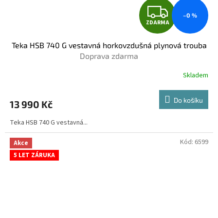
Z
–0 %
ZDARMA
D
Teka HSB 740 G vestavná horkovzdušná plynová trouba
A
Doprava zdarma
R
Skladem
M
Do košíku
13 990 Kč
A
Teka HSB 740 G vestavná...
Kód:
6599
Akce
5 LET ZÁRUKA