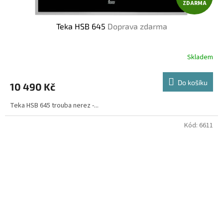
ZDARMA
D
Teka HSB 645
Doprava zdarma
A
R
Skladem
Průměrné
hodnocení
M
produktu
Do košíku
10 490 Kč
je
A
4,4
Teka HSB 645 trouba nerez -...
z
5
hvězdiček.
Kód:
6611