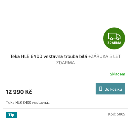
Z
ZDARMA
D
Teka HLB 8400 vestavná trouba bílá
+ZÁRUKA 5 LET
A
ZDARMA
R
Skladem
M
Do košíku
12 990 Kč
A
Teka HLB 8400 vestavná...
Kód:
5805
Tip