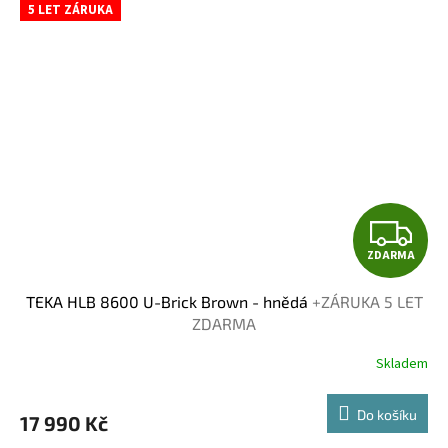
5 LET ZÁRUKA
Z
ZDARMA
D
TEKA HLB 8600 U-Brick Brown - hnědá
+ZÁRUKA 5 LET
A
ZDARMA
R
Skladem
M
Do košíku
17 990 Kč
A