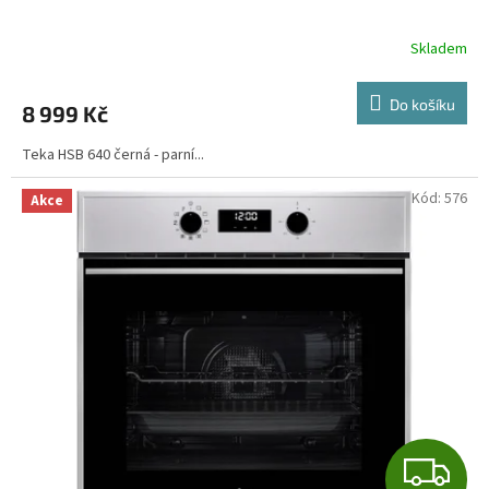
R
Skladem
M
Do košíku
8 999 Kč
A
Teka HSB 640 černá - parní...
Kód:
576
Akce
Z