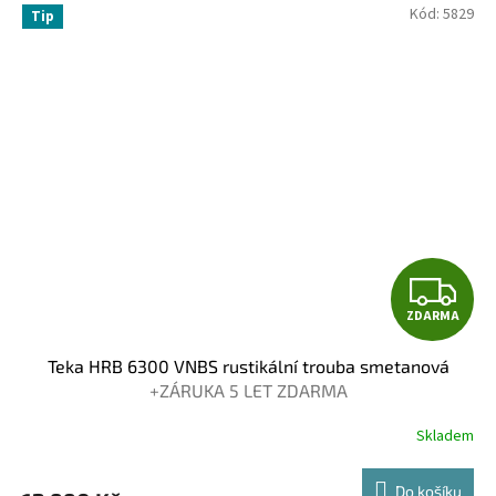
hvězdiček.
Kód:
5829
Tip
Z
ZDARMA
D
Teka HRB 6300 VNBS rustikální trouba smetanová
A
+ZÁRUKA 5 LET ZDARMA
R
Skladem
Průměrné
hodnocení
M
produktu
Do košíku