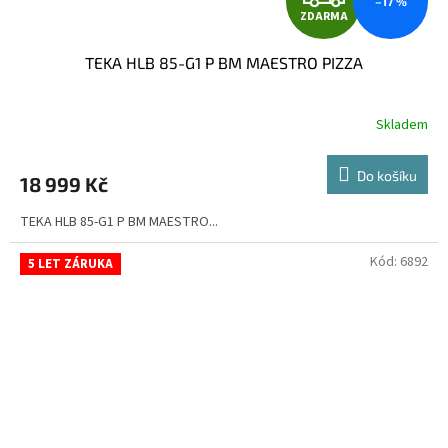
–17 %
ZDARMA
D
TEKA HLB 85-G1 P BM MAESTRO PIZZA
A
R
Skladem
M
Do košíku
18 999 Kč
A
TEKA HLB 85-G1 P BM MAESTRO...
Kód:
6892
5 LET ZÁRUKA