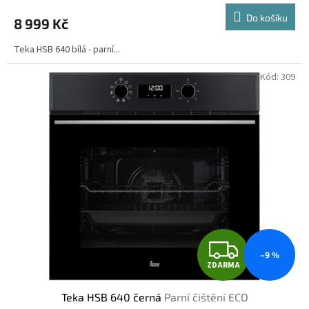
M
Do košíku
8 999 Kč
A
Teka HSB 640 bílá - parní...
Kód:
309
Z
–9 %
ZDARMA
D
Teka HSB 640 černá
Parní čištění ECO
A