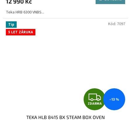
12 990 Kč
je
A
3,8
Teka HRB 6300 VNBS...
z
5
hvězdiček.
Kód:
7097
Tip
5 LET ZÁRUKA
Z
–13 %
ZDARMA
D
TEKA HLB 8415 BX STEAM BOX OVEN
A