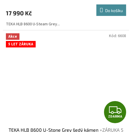
M
Do košíku
17 990 Kč
A
TEKA HLB 8600 U-Steam Grey...
Kód:
6608
Akce
5 LET ZÁRUKA
Z
ZDARMA
D
TEKA HLB 8600 U-Stone Grey šedý kámen
+ZÁRUKA 5