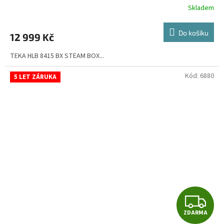
R
Skladem
M
Do košíku
12 999 Kč
A
TEKA HLB 8415 BX STEAM BOX...
Kód:
6880
5 LET ZÁRUKA
Z
ZDARMA
D