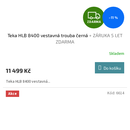
Z
–11 %
ZDARMA
D
Teka HLB 8400 vestavná trouba černá
+ ZÁRUKA 5 LET
A
ZDARMA
R
Skladem
M
Do košíku
11 499 Kč
A
Teka HLB 8400 vestavná...
Kód:
6614
Akce