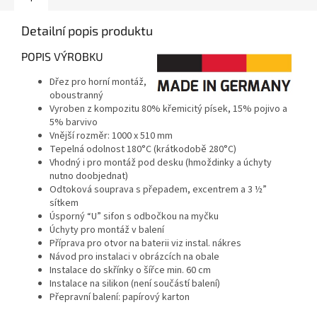
Detailní popis produktu
POPIS VÝROBKU
Dřez pro horní montáž,
oboustranný
Vyroben z kompozitu 80% křemicitý písek, 15% pojivo a
5% barvivo
Vnější rozměr: 1000 x 510 mm
Tepelná odolnost 180°C (krátkodobě 280°C)
Vhodný i pro montáž pod desku (hmoždinky a úchyty
nutno doobjednat)
Odtoková souprava s přepadem, excentrem a 3 ½”
sítkem
Úsporný “U” sifon s odbočkou na myčku
Úchyty pro montáž v balení
Příprava pro otvor na baterii viz instal. nákres
Návod pro instalaci v obrázcích na obale
Instalace do skřínky o šířce min. 60 cm
Instalace na silikon (není součástí balení)
Přepravní balení: papírový karton