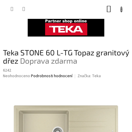
Přejít
NÁKUP
na
obsah
KOŠÍK
Teka STONE 60 L-TG Topaz granitový
dřez
Doprava zdarma
6242
Průměrné
Neohodnoceno
Podrobnosti hodnocení
Značka:
Teka
hodnocení
produktu
je
0,0
z
5
hvězdiček.