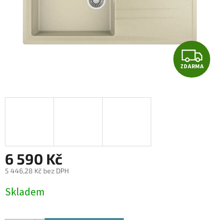
Z
ZDARMA
D
A
R
M
A
6 590 Kč
5 446,28 Kč bez DPH
Měrná
Skladem
cena: