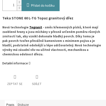
Přidat do košíku
Teka STONE 60 L-TG Topaz granitový dřez
Nová technologie
Tegranit
- směs křemenných písků, které mají
zaoblené hrany a jsou míchány v přesně určeném poměru různých
zrnitostí tak, aby vznikl dokonale hladký povrch. Díky tomu je
pak povrch tvořen převážně kamenivem s minimem pojiva a je
hladší, podstatně odolnější a lépe udržovatelný. Nová technologie
výroby má zásadní vliv na užitné vlastnosti, mechanikou a
chemickou odolnost dřezu.
Detailní informace
ZEPTAT SE
SDÍLET
Popis
Diskuze