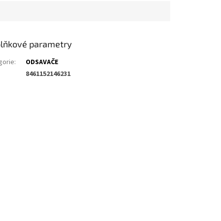
lňkové parametry
gorie
:
ODSAVAČE
8461152146231