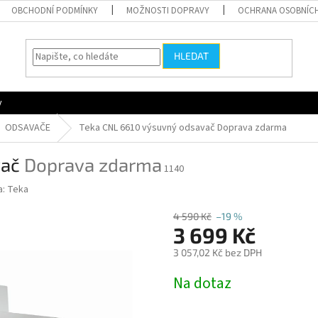
OBCHODNÍ PODMÍNKY
MOŽNOSTI DOPRAVY
OCHRANA OSOBNÍC
HLEDAT
y
ODSAVAČE
Teka CNL 6610 výsuvný odsavač
Doprava zdarma
vač
Doprava zdarma
1140
a:
Teka
4 590 Kč
–19 %
3 699 Kč
3 057,02 Kč bez DPH
Měrná
Na dotaz
cena: