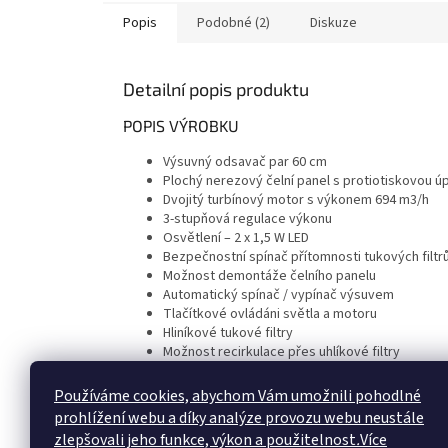
Popis
Podobné (2)
Diskuze
Detailní popis produktu
POPIS VÝROBKU
Výsuvný odsavač par 60 cm
Plochý nerezový čelní panel s protiotiskovou ú
Dvojitý turbínový motor s výkonem 694 m3/h
3-stupňová regulace výkonu
Osvětlení – 2 x 1,5 W LED
Bezpečnostní spínač přítomnosti tukových filtr
Možnost demontáže čelního panelu
Automatický spínač / vypínač výsuvem
Tlačítkové ovládáni světla a motoru
Hliníkové tukové filtry
Možnost recirkulace přes uhlíkové filtry
Uhlíkové fi ltry k dokoupení(2 ks 61801262)
Odtah o ∅ 125 mm
Používáme cookies, abychom Vám umožnili pohodlné
Hlučnost min. 60 dB
prohlížení webu a díky analýze provozu webu neustále
Hlučnost max. 63 dB
zlepšovali jeho funkce, výkon a použitelnost
.
Více
Energetická účinnost: C