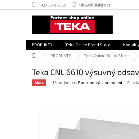
Přejít
+420 604 475 968
info@ablelektro.cz
na
obsah
PRODUKTY
Teka Online Brand Store
Kontakt
Domů
PRODUKTY
Teka Online Brand Store
Teka CNL 6610 výsuvný odsa
Průměrné
15 hodnocení
Podrobnosti hodnocení
Značk
Akce
hodnocení
produktu
je
3,7
z
5
hvězdiček.