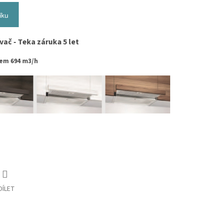
íku
ač - Teka záruka 5 let
nem 694 m3/h
DÍLET