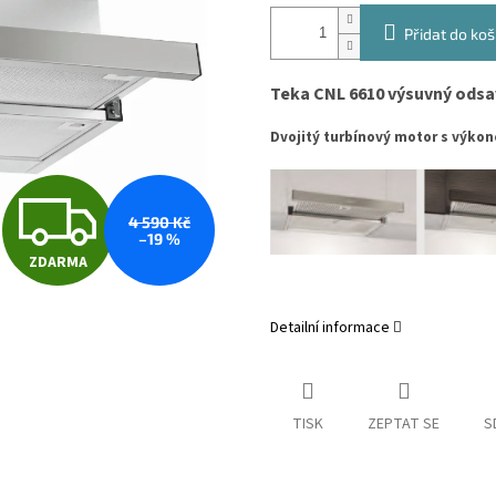
Přidat do koš
Teka CNL 6610 výsuvný odsav
Dvojitý turbínový motor s výko
Z
4 590 Kč
–19 %
ZDARMA
D
Detailní informace
A
TISK
ZEPTAT SE
S
R