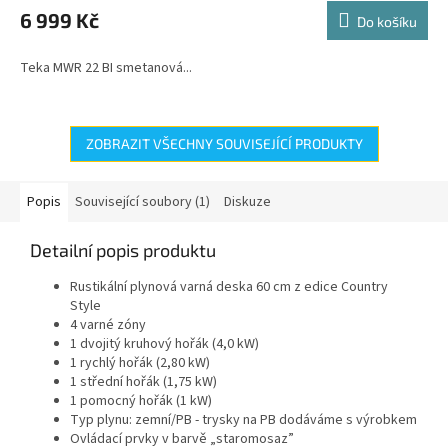
M
produktu
6 999 Kč
Do košíku
je
A
4,3
Teka MWR 22 BI smetanová...
z
5
hvězdiček.
ZOBRAZIT VŠECHNY SOUVISEJÍCÍ PRODUKTY
Popis
Související soubory (1)
Diskuze
Detailní popis produktu
Rustikální plynová varná deska 60 cm z edice Country
Style
4 varné zóny
1 dvojitý kruhový hořák (4,0 kW)
1 rychlý hořák (2,80 kW)
1 střední hořák (1,75 kW)
1 pomocný hořák (1 kW)
Typ plynu: zemní/PB - trysky na PB dodáváme s výrobkem
Ovládací prvky v barvě „staromosaz”