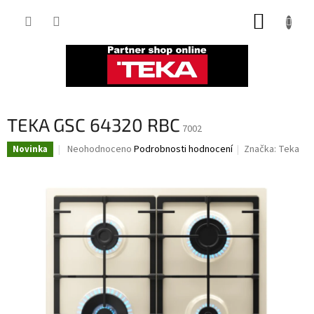
Přejít
NÁKUP
na
obsah
KOŠÍK
TEKA GSC 64320 RBC
7002
Průměrné
Neohodnoceno
Podrobnosti hodnocení
Značka:
Teka
Novinka
hodnocení
produktu
je
0,0
z
5
hvězdiček.