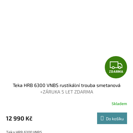
Z
ZDARMA
D
Teka HRB 6300 VNBS rustikální trouba smetanová
A
+ZÁRUKA 5 LET ZDARMA
R
Skladem
Průměrné
hodnocení
M
produktu
12 990 Kč
Do košíku
je
A
3,8
Teka HRB 6300 VNBS...
z