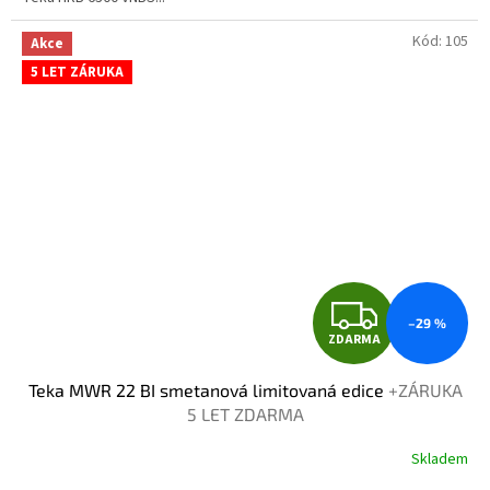
5
hvězdiček.
Kód:
105
Akce
5 LET ZÁRUKA
Z
–29 %
ZDARMA
D
Teka MWR 22 BI smetanová limitovaná edice
+ZÁRUKA
A
5 LET ZDARMA
R
Skladem
Průměrné
hodnocení