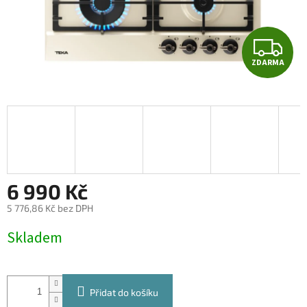
Z
ZDARMA
D
A
R
M
A
6 990 Kč
5 776,86 Kč bez DPH
Měrná
Skladem
cena:
Přidat do košíku