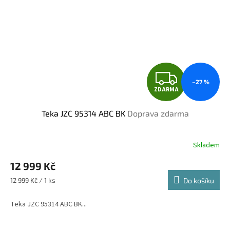
Z
–27 %
ZDARMA
D
Teka JZC 95314 ABC BK
Doprava zdarma
A
R
Skladem
Průměrné
hodnocení
M
12 999 Kč
produktu
je
A
Měrná
12 999 Kč / 1 ks
Do košíku
4,4
cena:
z
Teka JZC 95314 ABC BK...
5
hvězdiček.