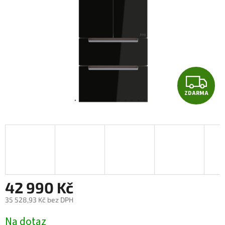
Z
ZDARMA
D
A
R
M
A
42 990 Kč
35 528,93 Kč bez DPH
Měrná
Na dotaz
cena: