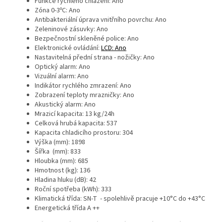
Funkce rychlého chlazení: Ano
Zóna 0-3ºC: Ano
Antibakteriální úprava vnitřního povrchu: Ano
Zeleninové zásuvky: Ano
Bezpečnostní skleněné police: Ano
Elektronické ovládání:
LCD: Ano
Nastavitelná přední strana - nožičky: Ano
Optický alarm: Ano
Vizuální alarm: Ano
Indikátor rychlého zmrazení: Ano
Zobrazení teploty mrazničky: Ano
Akustický alarm: Ano
Mrazicí kapacita: 13 kg/24h
Celková hrubá kapacita: 537
Kapacita chladicího prostoru: 304
Výška (mm): 1898
Šířka (mm): 833
Hloubka (mm): 685
Hmotnost (kg): 136
Hladina hluku (dB): 42
Roční spotřeba (kWh): 333
Klimatická třída:
SN-T - spolehlivě pracuje +10°C do +43°C
Energetická třída A ++