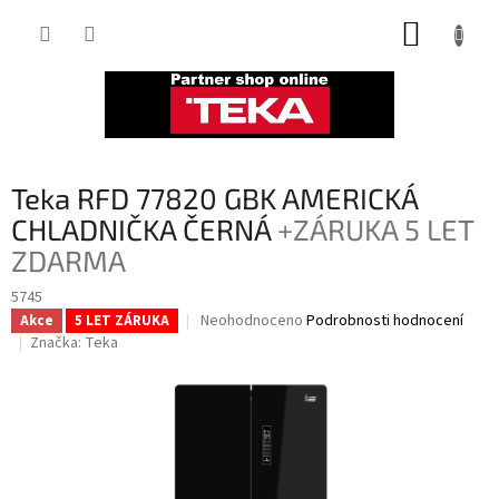
Přejít
NÁKUP
na
obsah
KOŠÍK
Teka RFD 77820 GBK AMERICKÁ
CHLADNIČKA ČERNÁ
+ZÁRUKA 5 LET
ZDARMA
5745
Průměrné
Neohodnoceno
Podrobnosti hodnocení
Akce
5 LET ZÁRUKA
hodnocení
Značka:
Teka
produktu
je
0,0
z
5
hvězdiček.